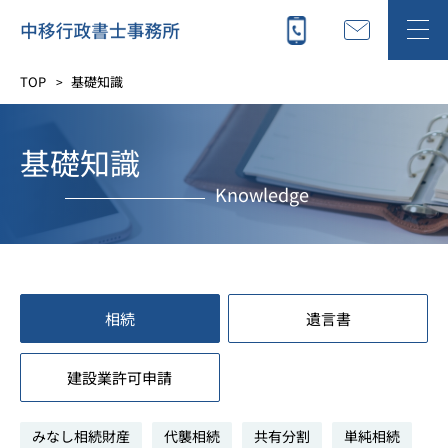
TOP
基礎知識
基礎知識
Knowledge
相続
遺言書
建設業許可申請
みなし相続財産
代襲相続
共有分割
単純相続