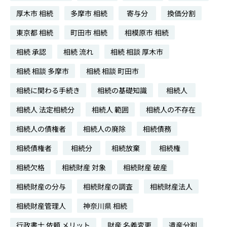
厚木市 相続
多摩市 相続
寄与分
換価分割
東京都 相続
町田市 相続
相模原市 相続
相続 承認
相続 流れ
相続 相談 厚木市
相続 相談 多摩市
相続 相談 町田市
相続に関わる手続き
相続の基礎知識
相続人
相続人 法定相続分
相続人 範囲
相続人の不存在
相続人の債権者
相続人の廃除
相続債務
相続債権者
相続分
相続放棄
相続権
相続欠格
相続財産 対象
相続財産 破産
相続財産の分与
相続財産の調査
相続財産法人
相続財産管理人
神奈川県 相続
行政書士 依頼 メリット
財産 名義変更
遺産分割