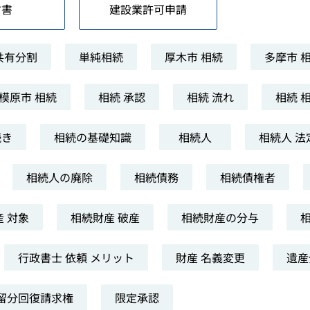
言書
建設業許可申請
共有分割
単純相続
厚木市 相続
多摩市 
模原市 相続
相続 承認
相続 流れ
相続 
続き
相続の基礎知識
相続人
相続人 法
相続人の廃除
相続債務
相続債権者
 対象
相続財産 破産
相続財産の分与
行政書士 依頼 メリット
財産 名義変更
遺産
留分回復請求権
限定承認