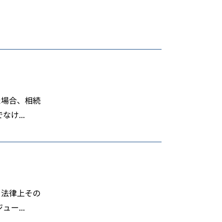
た場合、相続
け...
。法律上その
ー...